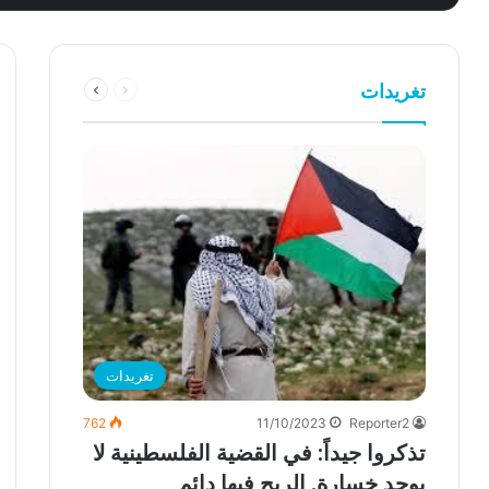
السابقة
التالية
تغريدات
الصفحة
الصفحة
تغريدات
762
11/10/2023
Reporter2
‏تذكروا جيداً: في القضية الفلسطينية لا
يوجد خسارة. الربح فيها دائم