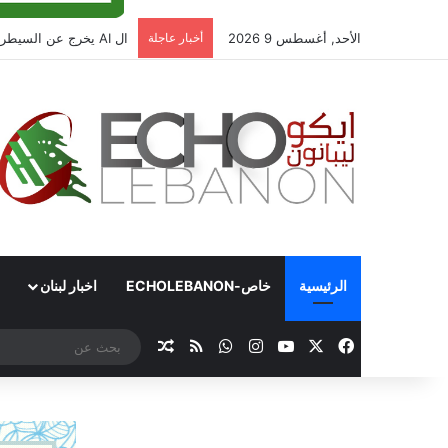
الأحد, أغسطس 9 2026
أخبار عاجلة
ال AI يخرج عن السيطرة!
الرئيسية
خاص-ECHOLEBANON
اخبار لبنان
‫X
فيسبوك
‫YouTube
انستقرام
واتساب
ملخص الموقع RSS
مقال عشوائي