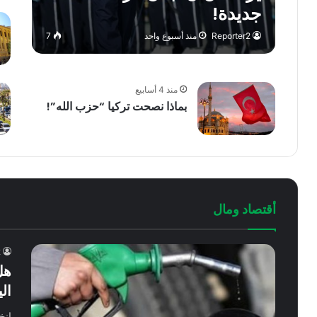
جديدة!
Reporter2
منذ أسبوع واحد
7
منذ 4 أسابيع
بماذا نصحت تركيا “حزب الله”!
أقتصاد ومال
2
هل
ال
انخ