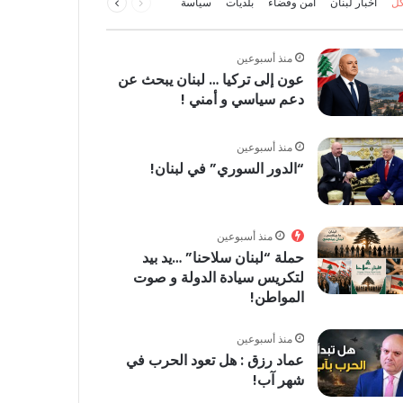
كل
اخبار لبنان
امن وقضاء
بلديات
سياسة
الصفحة
الصفحة
منذ أسبوعين
عون إلى تركيا … لبنان يبحث عن
دعم سياسي و أمني !
منذ أسبوعين
“الدور السوري” في لبنان!
منذ أسبوعين
حملة “لبنان سلاحنا” …يد بيد
لتكريس سيادة الدولة و صوت
المواطن!
منذ أسبوعين
عماد رزق : هل تعود الحرب في
شهر آب!