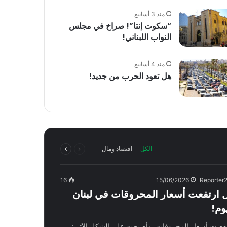
منذ 3 أسابيع
“سكوت إنتا”! صراخ في مجلس
النواب اللبناني!
منذ 4 أسابيع
هل تعود الحرب من جديد!
السابقة
التالية
الكل
اقتصاد ومال
الصفحة
الصفحة
16
15/06/2026
Reporter
 ارتفعت أسعار المحروقات في لبنان
يوم!
فضت أسعار المحروقات، وأصبحت على الشكل الآتي: