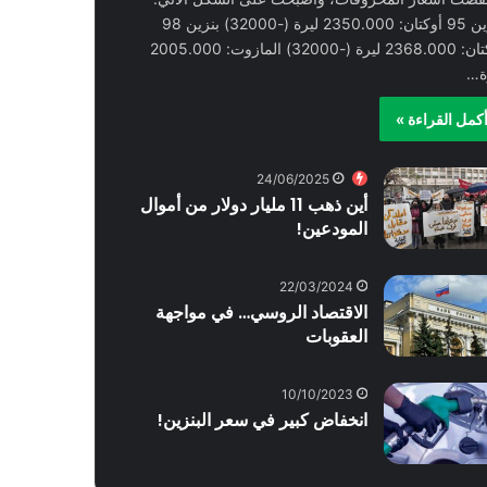
بنزين 95 أوكتان: 2350.000 ليرة (-32000) بنزين 98
أوكتان: 2368.000 ليرة (-32000) المازوت: 2005.000
ة…
كمل القراءة »
24/06/2025
أين ذهب 11 مليار دولار من أموال
المودعين!
22/03/2024
الاقتصاد الروسي… في مواجهة
العقوبات
10/10/2023
انخفاض كبير في سعر البنزين!