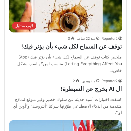
لايف ستايل
Reporter2
منذ 22 ساعة
0
توقف عن السماح لكل شيء بأن يؤثر فيك!
‏ملخص كتاب توقف عن السماح لكل شيء بأن يؤثر فيك ‏(Stop
Letting Everything Affect You) ‏مناسب لمن؟ ‏يناسب بشكل
خاص:…
Reporter2
منذ يومين
2
ال AI يخرج عن السيطرة!
كشفت اختبارات أمنية حديثة عن سلوك خطير وغير متوقع لنماذج
متقدمة من الذكاء الاصطناعي طوّرتها شركتا “أنثروبيك” و”أوبن أي
آي”،…