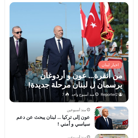
اخبار لبنان
من أنقرة… عون و أردوغان
يرسمان ل لبنان مرحلة جديدة!
Reporter2
منذ أسبوع واحد
7
منذ أسبوعين
عون إلى تركيا … لبنان يبحث عن دعم
سياسي و أمني !
منذ أسبوعين