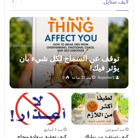
لايف ستايل
الصفحة
الصفحة
توقف عن السماح لكل شيء بأن
يؤثر فيك!
Reporter2
منذ 22 ساعة
0
منذ أسبوعين
منذ 3 أسابيع
كيف تستفيد من نواياك
كيف تحقيق سعادة ونجاح