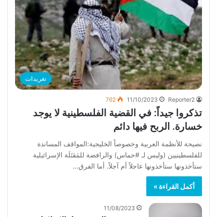
تغريدات
762
11/10/2023
Reporter2
‏تذكروا جيداً: في القضية الفلسطينية لا يوجد
خسارة. الربح فيها دائم
نصيحة للأنظمة العربية وخصوصاً الخليجية:المواقف المساندة
للفلسطينيين (وليس لـ #حماس) والرافضة للمَقتَلَة الإسرائيلية
ستأخذونها ستأخذونها عاجلاً أم آجلاً. أما الفرق…
أكمل القراءة »
11/08/2023