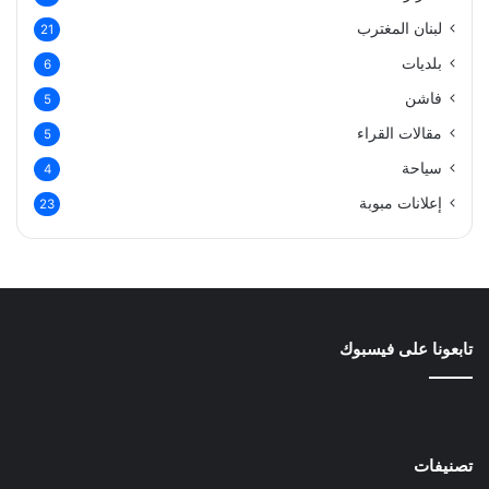
لبنان المغترب
21
بلديات
6
فاشن
5
مقالات القراء
5
سياحة
4
إعلانات مبوبة
23
تابعونا على فيسبوك
تصنيفات