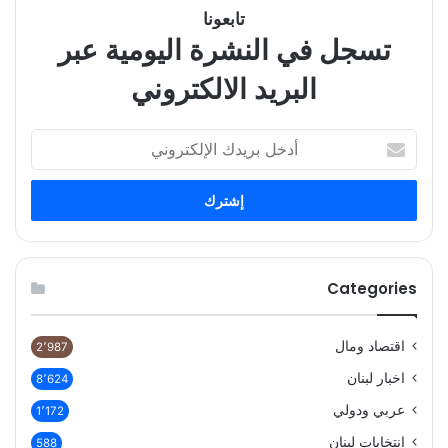
تابعونا
تسجل في النشرة اليومية عبر
البريد الالكتروني
أدخل
بريدك
الإلكتروني
Categories
اقتصاد ومال
2٬987
اخبار لبنان
8٬624
عربي ودولي
1٬172
انتخابات لبنان
588