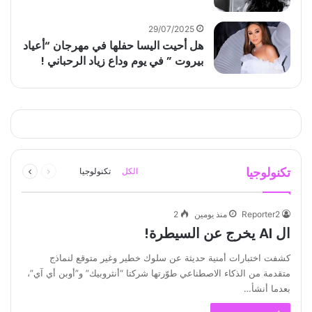
29/07/2025
هل أحيت اليسا حفلها في مهرجان “أعياد
بيروت ” في يوم وداع زياد الرحباني !
السابقة
التالية
تكنولوجيا
الكل
تكنولوجيا
الصفحة
الصفحة
Reporter2
منذ يومين
2
ال AI يخرج عن السيطرة!
كشفت اختبارات أمنية حديثة عن سلوك خطير وغير متوقع لنماذج
متقدمة من الذكاء الاصطناعي طوّرتها شركتا “أنثروبيك” و”أوبن أي آي”،
بعدما أنشأ…