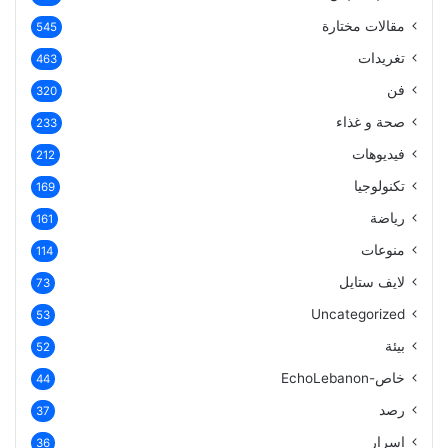
مقالات مختارة
545
تغريدات
463
فن
320
صحة و غذاء
233
فيديوهات
212
تكنولوجيا
169
رياضة
161
منوعات
114
لايف ستايل
73
Uncategorized
53
بيئة
52
خاص-EchoLebanon
44
رصد
37
اسرار
36