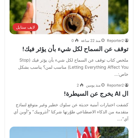
لايف ستايل
Reporter2
منذ 22 ساعة
0
توقف عن السماح لكل شيء بأن يؤثر فيك!
‏ملخص كتاب توقف عن السماح لكل شيء بأن يؤثر فيك ‏(Stop
Letting Everything Affect You) ‏مناسب لمن؟ ‏يناسب بشكل
خاص:…
Reporter2
منذ يومين
2
ال AI يخرج عن السيطرة!
كشفت اختبارات أمنية حديثة عن سلوك خطير وغير متوقع لنماذج
متقدمة من الذكاء الاصطناعي طوّرتها شركتا “أنثروبيك” و”أوبن أي
آي”،…