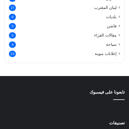
لبنان المغترب
21
بلديات
6
فاشن
5
مقالات القراء
5
سياحة
4
إعلانات مبوبة
23
تابعونا على فيسبوك
تصنيفات