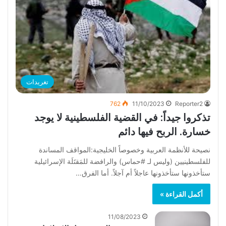
تغريدات
762
11/10/2023
Reporter2
‏تذكروا جيداً: في القضية الفلسطينية لا يوجد
خسارة. الربح فيها دائم
نصيحة للأنظمة العربية وخصوصاً الخليجية:المواقف المساندة
للفلسطينيين (وليس لـ #حماس) والرافضة للمَقتَلَة الإسرائيلية
ستأخذونها ستأخذونها عاجلاً أم آجلاً. أما الفرق…
أكمل القراءة »
11/08/2023