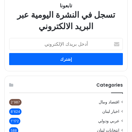
تابعونا
تسجل في النشرة اليومية عبر
البريد الالكتروني
أدخل
بريدك
الإلكتروني
Categories
اقتصاد ومال
2٬987
اخبار لبنان
8٬624
عربي ودولي
1٬172
انتخابات لبنان
588