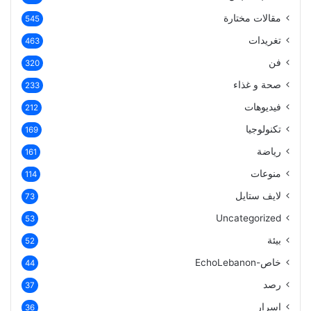
مقالات مختارة
545
تغريدات
463
فن
320
صحة و غذاء
233
فيديوهات
212
تكنولوجيا
169
رياضة
161
منوعات
114
لايف ستايل
73
Uncategorized
53
بيئة
52
خاص-EchoLebanon
44
رصد
37
اسرار
36