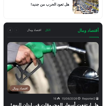
هل تعود الحرب من جديد!
السابقة
التالية
أقتصاد ومال
الكل
اقتصاد ومال
الصفحة
الصفحة
اقتصاد ومال
16
15/06/2026
Reporter2
هل ارتفعت أسعار المحروقات في لبنان اليوم!