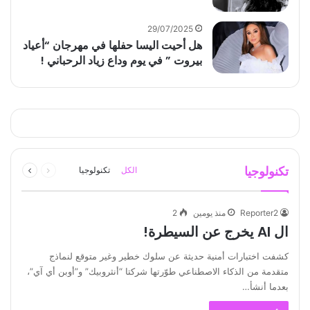
29/07/2025
هل أحيت اليسا حفلها في مهرجان “أعياد
بيروت ” في يوم وداع زياد الرحباني !
السابقة
التالية
تكنولوجيا
الكل
تكنولوجيا
الصفحة
الصفحة
Reporter2
منذ يومين
2
ال AI يخرج عن السيطرة!
كشفت اختبارات أمنية حديثة عن سلوك خطير وغير متوقع لنماذج
متقدمة من الذكاء الاصطناعي طوّرتها شركتا “أنثروبيك” و”أوبن أي آي”،
بعدما أنشأ…