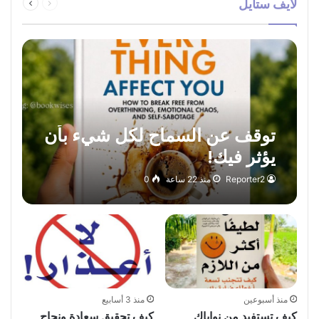
لايف ستايل
الصفحة
الصفحة
توقف عن السماح لكل شيء بأن
يؤثر فيك!
Reporter2
منذ 22 ساعة
0
منذ أسبوعين
منذ 3 أسابيع
كيف تستفيد من نواياك
كيف تحقيق سعادة ونجاح