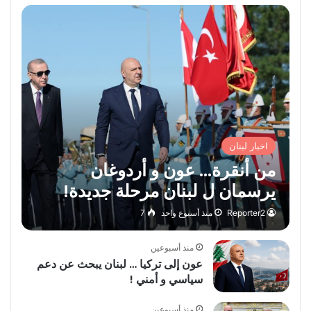
اخبار لبنان
من أنقرة… عون و أردوغان
يرسمان ل لبنان مرحلة جديدة!
Reporter2
منذ أسبوع واحد
7
منذ أسبوعين
عون إلى تركيا … لبنان يبحث عن دعم
سياسي و أمني !
منذ أسبوعين