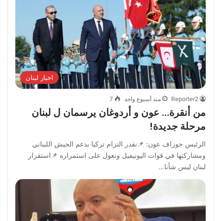
اخبار لبنان
Reporter2
منذ أسبوع واحد
7
من أنقرة… عون و أردوغان يرسمان ل لبنان
مرحلة جديدة!
الرئيس جوزاف عون: 📌نقدر التزام تركيا بدعم الجيش اللبناني
ومشاركتها في قوات اليونيفيل ونعول على استمراره 📌استقرار
لبنان ليس شأنا…