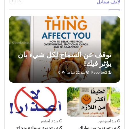
لايف ستايل
الصفحة
الصفحة
توقف عن السماح لكل شيء بأن
يؤثر فيك!
Reporter2
منذ 22 ساعة
0
منذ أسبوعين
منذ 3 أسابيع
كيف تستفيد من نواياك
كيف تحقيق سعادة ونجاح