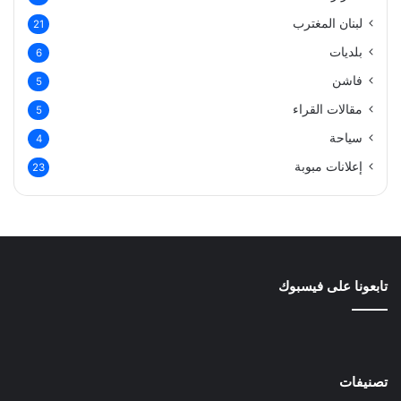
لبنان المغترب
21
بلديات
6
فاشن
5
مقالات القراء
5
سياحة
4
إعلانات مبوبة
23
تابعونا على فيسبوك
تصنيفات