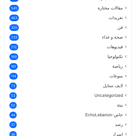
مقالات مختارة
545
تغريدات
463
فن
320
صحة و غذاء
233
فيديوهات
212
تكنولوجيا
169
رياضة
161
منوعات
114
لايف ستايل
73
Uncategorized
53
بيئة
52
خاص-EchoLebanon
44
رصد
37
اسرار
36