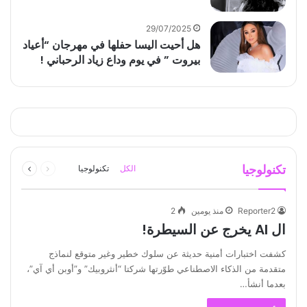
29/07/2025
هل أحيت اليسا حفلها في مهرجان “أعياد
بيروت ” في يوم وداع زياد الرحباني !
السابقة
التالية
تكنولوجيا
الكل
تكنولوجيا
الصفحة
الصفحة
Reporter2
منذ يومين
2
ال AI يخرج عن السيطرة!
كشفت اختبارات أمنية حديثة عن سلوك خطير وغير متوقع لنماذج
متقدمة من الذكاء الاصطناعي طوّرتها شركتا “أنثروبيك” و”أوبن أي آي”،
بعدما أنشأ…