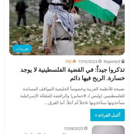
تغريدات
762
11/10/2023
Reporter2
‏تذكروا جيداً: في القضية الفلسطينية لا يوجد
خسارة. الربح فيها دائم
نصيحة للأنظمة العربية وخصوصاً الخليجية:المواقف المساندة
للفلسطينيين (وليس لـ #حماس) والرافضة للمَقتَلَة الإسرائيلية
ستأخذونها ستأخذونها عاجلاً أم آجلاً. أما الفرق…
أكمل القراءة »
11/08/2023