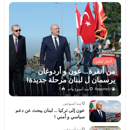
اخبار لبنان
من أنقرة… عون و أردوغان
يرسمان ل لبنان مرحلة جديدة!
Reporter2
منذ أسبوع واحد
7
منذ أسبوعين
عون إلى تركيا … لبنان يبحث عن دعم
سياسي و أمني !
منذ أسبوعين