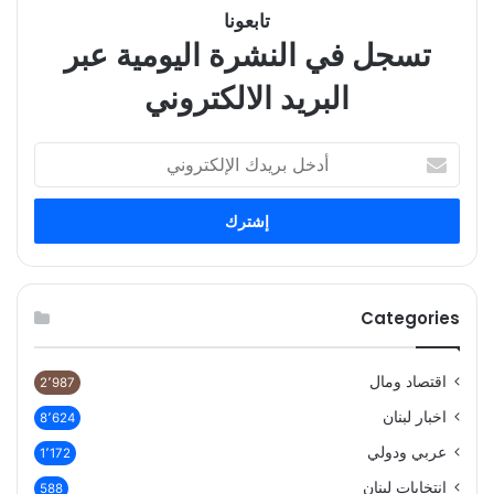
تابعونا
تسجل في النشرة اليومية عبر
البريد الالكتروني
أدخل
بريدك
الإلكتروني
Categories
اقتصاد ومال
2٬987
اخبار لبنان
8٬624
عربي ودولي
1٬172
انتخابات لبنان
588