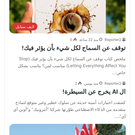
لايف ستايل
Reporter2
منذ 22 ساعة
0
توقف عن السماح لكل شيء بأن يؤثر فيك!
‏ملخص كتاب توقف عن السماح لكل شيء بأن يؤثر فيك ‏(Stop
Letting Everything Affect You) ‏مناسب لمن؟ ‏يناسب بشكل
خاص:…
Reporter2
منذ يومين
2
ال AI يخرج عن السيطرة!
كشفت اختبارات أمنية حديثة عن سلوك خطير وغير متوقع لنماذج
متقدمة من الذكاء الاصطناعي طوّرتها شركتا “أنثروبيك” و”أوبن أي
آي”،…