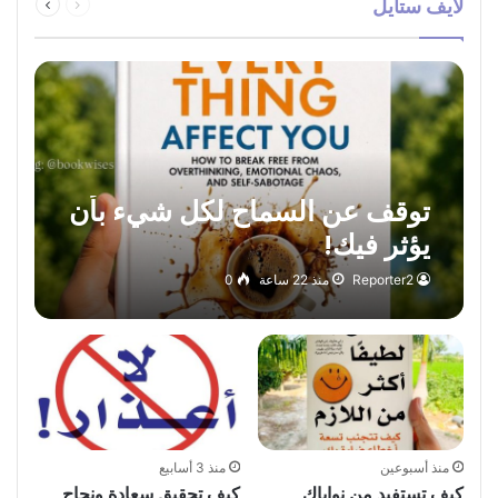
لايف ستايل
الصفحة
الصفحة
توقف عن السماح لكل شيء بأن
يؤثر فيك!
Reporter2
منذ 22 ساعة
0
منذ أسبوعين
منذ 3 أسابيع
كيف تستفيد من نواياك
كيف تحقيق سعادة ونجاح