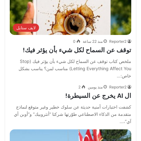
لايف ستايل
Reporter2
منذ 22 ساعة
0
توقف عن السماح لكل شيء بأن يؤثر فيك!
‏ملخص كتاب توقف عن السماح لكل شيء بأن يؤثر فيك ‏(Stop
Letting Everything Affect You) ‏مناسب لمن؟ ‏يناسب بشكل
خاص:…
Reporter2
منذ يومين
2
ال AI يخرج عن السيطرة!
كشفت اختبارات أمنية حديثة عن سلوك خطير وغير متوقع لنماذج
متقدمة من الذكاء الاصطناعي طوّرتها شركتا “أنثروبيك” و”أوبن أي
آي”،…