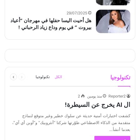
29/07/2025
هل أحيت اليسا حفلها في مهرجان “أعياد
بيروت ” في يوم وداع زياد الرحباني !
السابقة
التالية
تكنولوجيا
الكل
تكنولوجيا
الصفحة
الصفحة
Reporter2
منذ يومين
2
ال AI يخرج عن السيطرة!
كشفت اختبارات أمنية حديثة عن سلوك خطير وغير متوقع لنماذج
متقدمة من الذكاء الاصطناعي طوّرتها شركتا “أنثروبيك” و”أوبن أي آي”،
بعدما أنشأ…