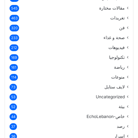
مقالات مختارة
545
تغريدات
463
فن
320
صحة و غذاء
233
فيديوهات
212
تكنولوجيا
169
رياضة
161
منوعات
114
لايف ستايل
73
Uncategorized
53
بيئة
52
خاص-EchoLebanon
44
رصد
37
اسرار
36