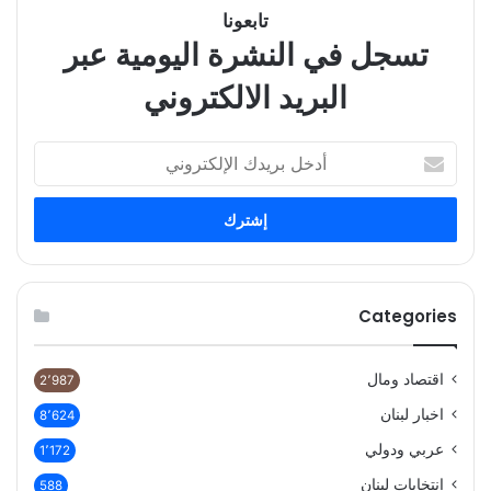
تابعونا
تسجل في النشرة اليومية عبر
البريد الالكتروني
أدخل
بريدك
الإلكتروني
Categories
اقتصاد ومال
2٬987
اخبار لبنان
8٬624
عربي ودولي
1٬172
انتخابات لبنان
588