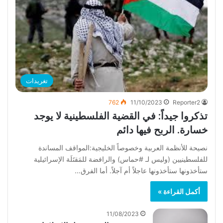
تغريدات
762
11/10/2023
Reporter2
‏تذكروا جيداً: في القضية الفلسطينية لا يوجد
خسارة. الربح فيها دائم
نصيحة للأنظمة العربية وخصوصاً الخليجية:المواقف المساندة
للفلسطينيين (وليس لـ #حماس) والرافضة للمَقتَلَة الإسرائيلية
ستأخذونها ستأخذونها عاجلاً أم آجلاً. أما الفرق…
أكمل القراءة »
11/08/2023