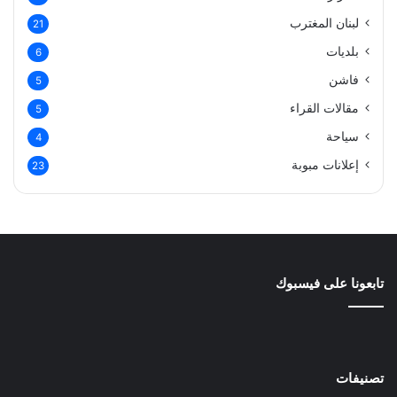
لبنان المغترب
21
بلديات
6
فاشن
5
مقالات القراء
5
سياحة
4
إعلانات مبوبة
23
تابعونا على فيسبوك
تصنيفات