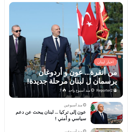
اخبار لبنان
من أنقرة… عون و أردوغان
يرسمان ل لبنان مرحلة جديدة!
Reporter2
منذ أسبوع واحد
7
منذ أسبوعين
عون إلى تركيا … لبنان يبحث عن دعم
سياسي و أمني !
منذ أسبوعين