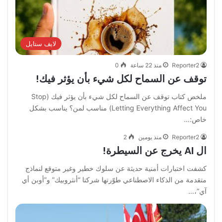
لايف ستايل
Reporter2
منذ 22 ساعة
0
توقف عن السماح لكل شيء بأن يؤثر فيك!
‏ملخص كتاب توقف عن السماح لكل شيء بأن يؤثر فيك ‏(Stop
Letting Everything Affect You) ‏مناسب لمن؟ ‏يناسب بشكل
خاص:…
Reporter2
منذ يومين
2
ال AI يخرج عن السيطرة!
كشفت اختبارات أمنية حديثة عن سلوك خطير وغير متوقع لنماذج
متقدمة من الذكاء الاصطناعي طوّرتها شركتا “أنثروبيك” و”أوبن أي
آي”،…