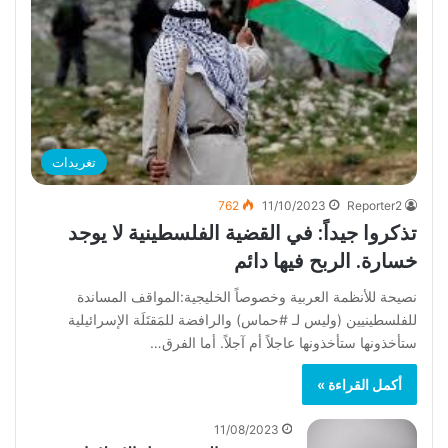
تغريدات
762
11/10/2023
Reporter2
‏تذكروا جيداً: في القضية الفلسطينية لا يوجد
خسارة. الربح فيها دائم
نصيحة للأنظمة العربية وخصوصاً الخليجية:المواقف المساندة
للفلسطينيين (وليس لـ #حماس) والرافضة للمَقتَلَة الإسرائيلية
ستأخذونها ستأخذونها عاجلاً أم آجلاً. أما الفرق…
أكمل القراءة »
11/08/2023