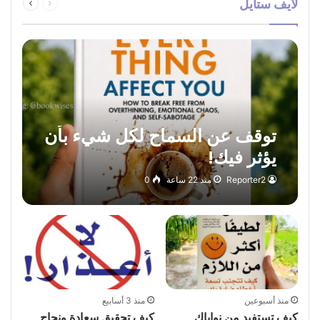
لايف ستايل
الصفحة
الصفحة
توقف عن السماح لكل شيء بأن
يؤثر فيك!
Reporter2
منذ 22 ساعة
0
منذ أسبوعين
منذ 3 أسابيع
كيف تستفيد من نواياك
كيف تحقيق سعادة ونجاح