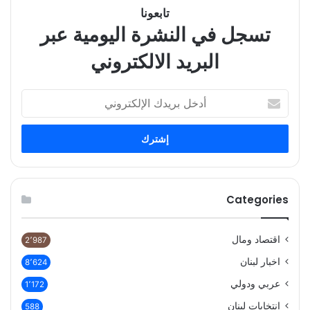
تابعونا
تسجل في النشرة اليومية عبر
البريد الالكتروني
أدخل
بريدك
الإلكتروني
Categories
اقتصاد ومال
2٬987
اخبار لبنان
8٬624
عربي ودولي
1٬172
انتخابات لبنان
588