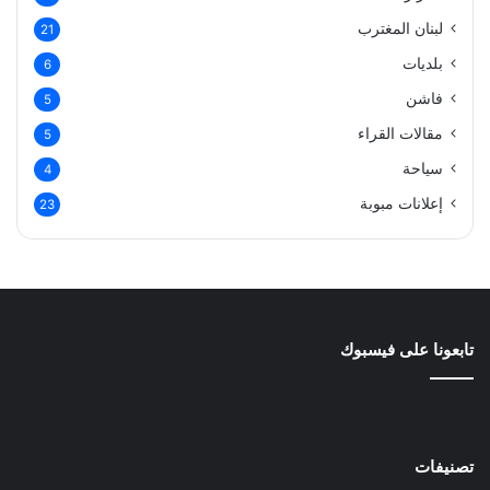
لبنان المغترب
21
بلديات
6
فاشن
5
مقالات القراء
5
سياحة
4
إعلانات مبوبة
23
تابعونا على فيسبوك
تصنيفات