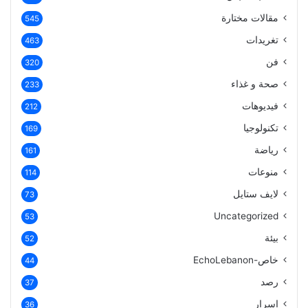
مقالات مختارة
545
تغريدات
463
فن
320
صحة و غذاء
233
فيديوهات
212
تكنولوجيا
169
رياضة
161
منوعات
114
لايف ستايل
73
Uncategorized
53
بيئة
52
خاص-EchoLebanon
44
رصد
37
اسرار
36