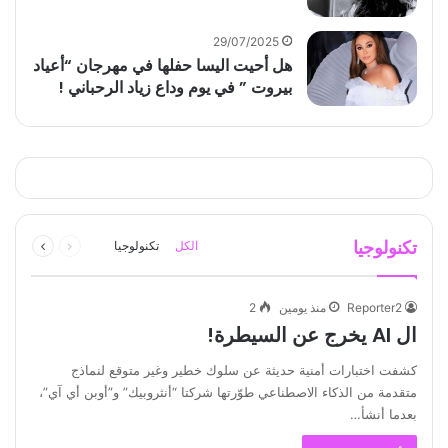
29/07/2025
هل أحيت اليسا حفلها في مهرجان “أعياد
بيروت ” في يوم وداع زياد الرحباني !
السابقة
التالية
تكنولوجيا
الكل
تكنولوجيا
الصفحة
الصفحة
Reporter2
منذ يومين
2
ال AI يخرج عن السيطرة!
كشفت اختبارات أمنية حديثة عن سلوك خطير وغير متوقع لنماذج
متقدمة من الذكاء الاصطناعي طوّرتها شركتا “أنثروبيك” و”أوبن أي آي”،
بعدما أنشأ…