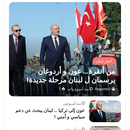
اخبار لبنان
من أنقرة… عون و أردوغان
يرسمان ل لبنان مرحلة جديدة!
Reporter2
منذ أسبوع واحد
7
منذ أسبوعين
عون إلى تركيا … لبنان يبحث عن دعم
سياسي و أمني !
منذ أسبوعين