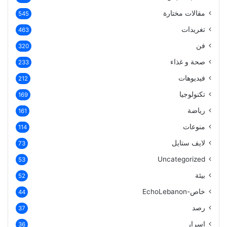
مقالات مختارة
545
تغريدات
463
فن
320
صحة و غذاء
233
فيديوهات
212
تكنولوجيا
169
رياضة
161
منوعات
114
لايف ستايل
73
Uncategorized
53
بيئة
52
خاص-EchoLebanon
44
رصد
37
اسرار
36