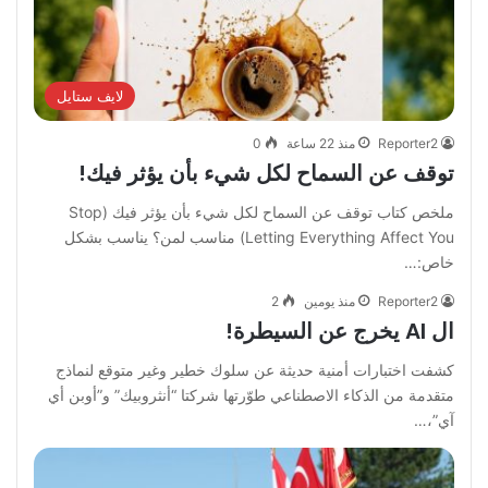
لايف ستايل
Reporter2
منذ 22 ساعة
0
توقف عن السماح لكل شيء بأن يؤثر فيك!
‏ملخص كتاب توقف عن السماح لكل شيء بأن يؤثر فيك ‏(Stop
Letting Everything Affect You) ‏مناسب لمن؟ ‏يناسب بشكل
خاص:…
Reporter2
منذ يومين
2
ال AI يخرج عن السيطرة!
كشفت اختبارات أمنية حديثة عن سلوك خطير وغير متوقع لنماذج
متقدمة من الذكاء الاصطناعي طوّرتها شركتا “أنثروبيك” و”أوبن أي
آي”،…