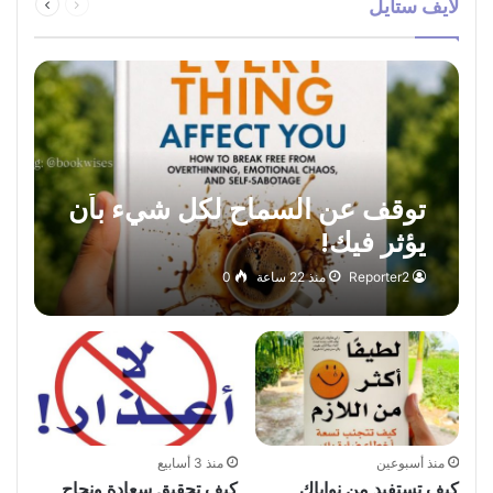
لايف ستايل
الصفحة
الصفحة
توقف عن السماح لكل شيء بأن
يؤثر فيك!
Reporter2
منذ 22 ساعة
0
منذ أسبوعين
منذ 3 أسابيع
كيف تستفيد من نواياك
كيف تحقيق سعادة ونجاح