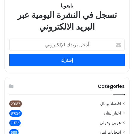
تابعونا
تسجل في النشرة اليومية عبر
البريد الالكتروني
أدخل
بريدك
الإلكتروني
Categories
اقتصاد ومال
2٬987
اخبار لبنان
8٬624
عربي ودولي
1٬172
انتخابات لبنان
588