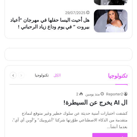
29/07/2025
هل أحيت اليسا حفلها في مهرجان “أعياد
بيروت ” في يوم وداع زياد الرحباني !
السابقة
التالية
تكنولوجيا
الكل
تكنولوجيا
الصفحة
الصفحة
Reporter2
منذ يومين
2
ال AI يخرج عن السيطرة!
كشفت اختبارات أمنية حديثة عن سلوك خطير وغير متوقع لنماذج
متقدمة من الذكاء الاصطناعي طوّرتها شركتا “أنثروبيك” و”أوبن أي آي”،
بعدما أنشأ…