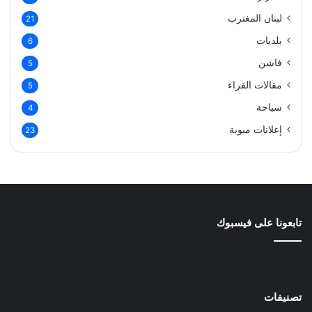
لبنان المغترب
21
بلديات
6
فاشن
5
مقالات القراء
5
سياحة
4
إعلانات مبوبة
23
تابعونا على فيسبوك
تصنيفات