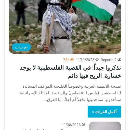
تغريدات
762
11/10/2023
Reporter2
‏تذكروا جيداً: في القضية الفلسطينية لا يوجد
خسارة. الربح فيها دائم
نصيحة للأنظمة العربية وخصوصاً الخليجية:المواقف المساندة
للفلسطينيين (وليس لـ #حماس) والرافضة للمَقتَلَة الإسرائيلية
ستأخذونها ستأخذونها عاجلاً أم آجلاً. أما الفرق…
أكمل القراءة »
11/08/2023