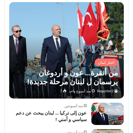
اخبار لبنان
من أنقرة… عون و أردوغان
يرسمان ل لبنان مرحلة جديدة!
Reporter2
منذ أسبوع واحد
7
منذ أسبوعين
عون إلى تركيا … لبنان يبحث عن دعم
سياسي و أمني !
منذ أسبوعين